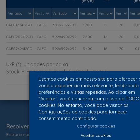
(m³/h)
(m3
CAFG122412GO
CAFG
592x287x292
1.700
8
70
0,0
CAFG202412GO
CAFG
592x490x292
2.800
12
70
0,0
CAFG242412GO
CAFG
592x592x292
3.400
16
70
0,1
UxP (*): Unidades por caixa
Stock: F: Fabricar, S: Stock, SL: Stock Limitado
Usamos cookies em nosso site para oferecer 
você a experiência mais relevante, lembrando
preferências e visitas repetidas. Ao clicar em
"Aceitar", você concorda com o uso de TODO
cookies. No entanto, você pode visitar as
Configurações de cookies para fornecer
consentimento controlado.
Resolvemos as suas questões
Configurar cookies
Entraremos em contacto consigo logo que possível.
Aceitar cookies