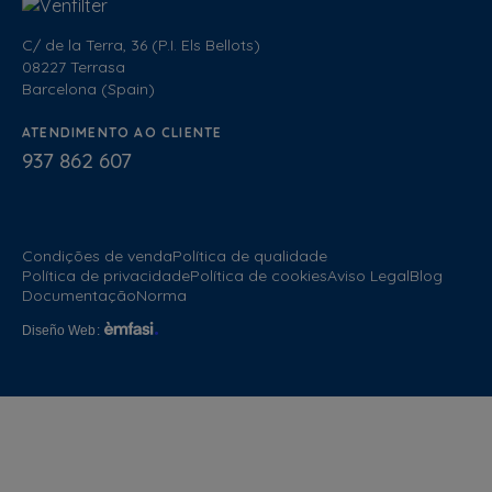
C/ de la Terra, 36 (P.I. Els Bellots)
08227 Terrasa
Barcelona (Spain)
ATENDIMENTO AO CLIENTE
937 862 607
Condições de venda
Política de qualidade
Política de privacidade
Política de cookies
Aviso Legal
Blog
Documentação
Norma
Diseño Web
: