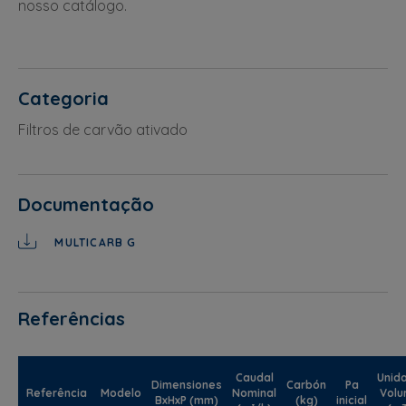
nosso catálogo.
Categoria
Filtros de carvão ativado
Documentação
MULTICARB G
Referências
Caudal
Unid
Dimensiones
Carbón
Pa
Referência
Modelo
Nominal
Vol
BxHxP (mm)
(kg)
inicial