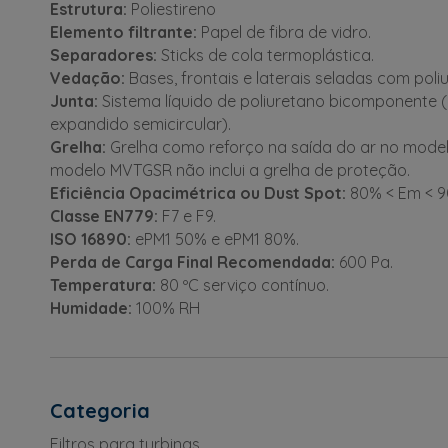
Estrutura:
Poliestireno
Elemento filtrante:
Papel de fibra de vidro.
Separadores:
Sticks de cola termoplástica.
Vedação:
Bases, frontais e laterais seladas com poli
Junta:
Sistema líquido de poliuretano bicomponente (
expandido semicircular).
Grelha:
Grelha como reforço na saída do ar no mode
modelo MVTGSR não inclui a grelha de proteção.
Eficiência Opacimétrica ou Dust Spot:
80% < Em < 9
Classe EN779:
F7 e F9.
ISO 16890:
ePM1 50% e ePM1 80%.
Perda de Carga Final Recomendada:
600 Pa.
Temperatura:
80 ºC serviço contínuo.
Humidade:
100% RH
Categoria
Filtros para turbinas