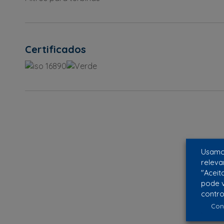
Certificados
Usamos
releva
"Aceit
pode v
contro
Con