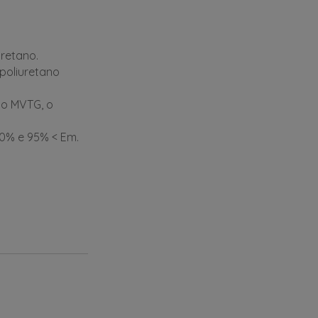
uretano.
poliuretano
lo MVTG, o
0% e 95% < Em.