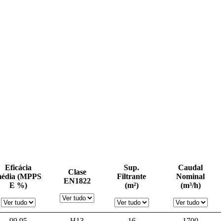
Eficácia
Sup.
Caudal
Clase
édia (MPPS
Filtrante
Nominal
EN1822
E %)
(m²)
(m³/h)
99,95
H13
16
1700