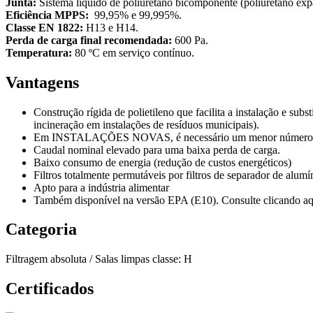
Junta:
Sistema líquido de poliuretano bicomponente (poliuretano exp
Eficiência MPPS:
99,95% e 99,995%.
Classe EN 1822:
H13 e H14.
Perda de carga final recomendada:
600 Pa.
Temperatura:
80 ºC em serviço contínuo.
Vantagens
Construção rígida de polietileno que facilita a instalação e sub
incineração em instalações de resíduos municipais).
Em INSTALAÇÕES NOVAS, é necessário um menor número de fi
Caudal nominal elevado para uma baixa perda de carga.
Baixo consumo de energia (redução de custos energéticos)
Filtros totalmente permutáveis por filtros de separador de alum
Apto para a indústria alimentar
Também disponível na versão EPA (E10). Consulte clicando a
Categoria
Filtragem absoluta / Salas limpas classe: H
Certificados