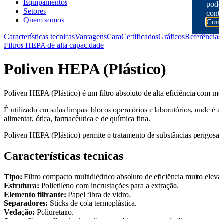
Equipamentos
pode
Setores
cont
Quem somos
Con
Características tecnicas
Vantagens
Cara
Certificados
Gráficos
Referência
Filtros HEPA de alta capacidade
Poliven HEPA (Plástico)
Poliven HEPA (Plástico) é um filtro absoluto de alta eficiência com mo
É utilizado em salas limpas, blocos operatórios e laboratórios, onde é
alimentar, ótica, farmacêutica e de química fina.
Poliven HEPA (Plástico) permite o tratamento de substâncias perigosas
Características tecnicas
Tipo:
Filtro compacto multidiédrico absoluto de eficiência muito elev
Estrutura:
Polietileno com incrustações para a extração.
Elemento filtrante:
Papel fibra de vidro.
Separadores:
Sticks de cola termoplástica.
Vedação:
Poliuretano.