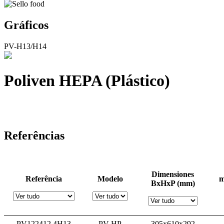
Gráficos
PV-H13/H14
Poliven HEPA (Plástico)
Referências
Dimensiones
Referência
Modelo
m
BxHxP (mm)
PV122412.4H13
PV-HP
305x610x292