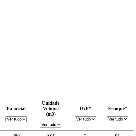
Unidade
Pa inicial
Volume
UxP*
Estoque*
(m3)
280
0,05
2
SL