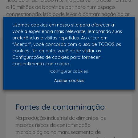
fluxo de ar de 10.000 m3/h, é possível introduzir entre 2
a 10 milhões de bactérias por hora num espaço
congestionado. Isto pode levar à contaminação do ar
e afetar a saúde e o conforto das pessoas.
Usamos cookies em nosso site para oferecer a
você a experiência mais relevante, lembrando suas
preferências e visitas repetidas. Ao clicar em
"Aceitar", você concorda com o uso de TODOS os
cookies. No entanto, você pode visitar as
Configurações de cookies para fornecer
consentimento controlado.
Configurar cookies
Aceitar cookies
Fontes de contaminação
Na produção industrial de alimentos, os
maiores riscos de contaminação
microbiológica no manuseamento de