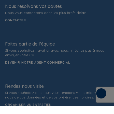
Nous résolvons vos doutes
Nous vous contactons dans les plus brefs délais.
CONTACTER
Faites partie de l'équipe
Si vous souhaitez travailler avec nous, n'hésitez pas à nous
envoyer votre CV.
DEVENIR NOTRE AGENT COMMERCIAL
Rendez nous visite
Si vous souhaitez que nous vous rendions visite, informez-
nous de vos données et de vos préférences horaires.
ORGANISER UN ENTRETIEN