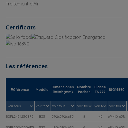
Traitement d'Air
Certificats
Les références
Dimensiones
Nombre
Classe
Référence
Modèle
ISO16890
BxHxP (mm)
Poches
EN779
BGPL24242508F5
BG5
592x592x635
8
M5
ePM10 65%
BGPL20242506F5
BG5
490x592x635
6
M5
ePM10 65%