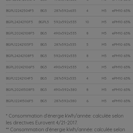
BGPL12242504F5
BG5
287x592x635
4
M5
ePM10 65%
BGPL24242110F5
BGPL5
592x592x535
10
M5
ePM10 65%
BGPL20242108F5
BG5
490x592x535
8
M5
ePM10 65%
BGPL12242105F5
BG5
287x592x535
5
M5
ePM10 65%
BGPL24242108F5
BG5
592x592x535
8
M5
ePM10 65%
BGPL20242106F5
BG5
490x592x535
6
M5
ePM10 65%
BGPL12242104F5
BG5
287x592x535
4
M5
ePM10 65%
BGPL20241508F5
BG5
490x592x380
8
M5
ePM10 65%
BGPL12241506F5
BG5
287x592x380
6
M5
ePM10 65%
* Consommation d’énergie kWh/année: calculée selon
les directives Eurovent 4/21-2017.
** Consommation d’énergie kWh/année: calculée selon