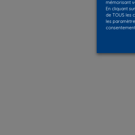
mémorisant vo
En cliquant su
de TOUS les c
les paramètre
consentement