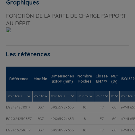
Graphiques
FONCTIÓN DE LA PARTE DE CHARGE RAPPORT
AU DÈBIT
Les références
Dimensiones
Nombre
Classe
ME*
Référence
Modèle
ISO168
BxHxP (mm)
Poches
EN779
(%)
BG24242510F7
BG7
592x592x635
10
F7
60
ePM1 65
BG20242508F7
BG7
490x592x635
8
F7
60
ePM1 65
BG24362510F7
BG7
592x892x635
10
F7
60
ePM1 65