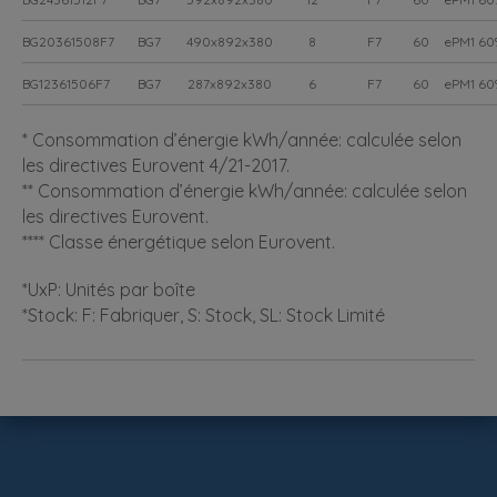
BG20361508F7
BG7
490x892x380
8
F7
60
ePM1 60
BG12361506F7
BG7
287x892x380
6
F7
60
ePM1 60
* Consommation d’énergie kWh/année: calculée selon
les directives Eurovent 4/21-2017.
** Consommation d’énergie kWh/année: calculée selon
les directives Eurovent.
**** Classe énergétique selon Eurovent.
*UxP: Unités par boîte
*Stock: F: Fabriquer, S: Stock, SL: Stock Limité