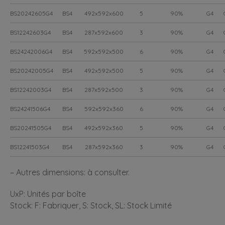
BS20242605G4
BS4
492x592x600
5
90%
G4
BS12242603G4
BS4
287x592x600
3
90%
G4
BS24242006G4
BS4
592x592x500
6
90%
G4
BS20242005G4
BS4
492x592x500
5
90%
G4
BS12242003G4
BS4
287x592x500
3
90%
G4
BS24241506G4
BS4
592x592x360
6
90%
G4
BS20241505G4
BS4
492x592x360
5
90%
G4
BS12241503G4
BS4
287x592x360
3
90%
G4
– Autres dimensions: à consulter.
UxP: Unités par boîte
Stock: F: Fabriquer, S: Stock, SL: Stock Limité