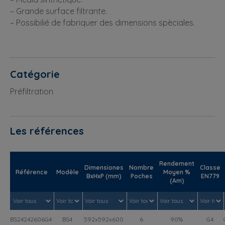
– Grande surface filtrante.
– Possibilié de fabriquer des dimensions spèciales.
Catégorie
Préfiltration
Les références
Rendement
Dimensiones
Nombre
Classe
Référence
Modèle
Moyen %
BxHxP (mm)
Poches
EN779
(Am)
BS24242606G4
BS4
592x592x600
6
90%
G4