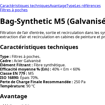
Caractéristiques techniques
Avantage
Type
Les références
Filtres à poches
Bag-Synthetic M5 (Galvanisé
Filtration de l’air d’entrée, sortie et recirculation dans le
extraction d’air et recirculation en cabines de peinture et p
Caractéristiques techniques
Type :
Filtres à poches.
Cadre :
Acier Galvanisé
Élément Filtrant :
Fibre synthétique.
Efficacité moyenne % (Em) :
40% < Em < 60%
Classe EN 779 :
M5
ISO 16890:
Épais 70%.
Perte de Charge Finale Recommandée :
250 Pa
Température:
90 ºC
Avantage