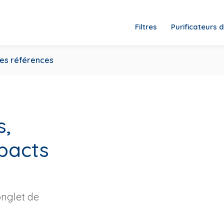
Filtres
Purificateurs d
es références
s,
mpacts
onglet de