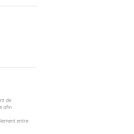
int de
e afin
uplement entre