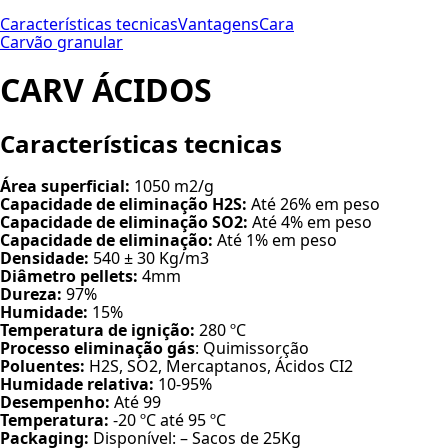
Características tecnicas
Vantagens
Cara
Carvão granular
CARV ÁCIDOS
Características tecnicas
Área superficial:
1050 m2/g
Capacidade de eliminação H2S:
Até 26% em peso
Capacidade de eliminação SO2:
Até 4% em peso
Capacidade de eliminação:
Até 1% em peso
Densidade:
540 ± 30 Kg/m3
Diâmetro pellets:
4mm
Dureza:
97%
Humidade:
15%
Temperatura de ignição:
280 ºC
Processo eliminação gás
: Quimissorção
Poluentes:
H2S, SO2, Mercaptanos, Ácidos CI2
Humidade relativa:
10-95%
Desempenho:
Até 99
Temperatura:
-20 ºC até 95 ºC
Packaging:
Disponível: – Sacos de 25Kg