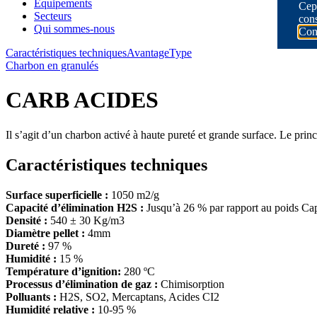
Équipements
Cepe
Secteurs
con
Qui sommes-nous
Conf
Caractéristiques techniques
Avantage
Type
Charbon en granulés
CARB ACIDES
Il s’agit d’un charbon activé à haute pureté et grande surface. Le pri
Caractéristiques techniques
Surface superficielle :
1050 m2/g
Capacité d’élimination H2S :
Jusqu’à 26 % par rapport au poids Capa
Densité :
540 ± 30 Kg/m3
Diamètre pellet :
4mm
Dureté :
97 %
Humidité :
15 %
Température d’ignition:
280 ºC
Processus d’élimination de gaz :
Chimisorption
Polluants :
H2S, SO2, Mercaptans, Acides CI2
Humidité relative :
10-95 %