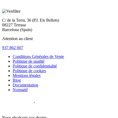
C/ de la Terra, 36 (P.I. Els Bellots)
08227 Terrasa
Barcelona (Spain)
Attention au client
937 862 607
Conditions Générales de Vente
Politique de qualité
Politique de confidentialité
Politique de cookies
Mentions légales
Blog
Documentation
Normatif
Diseño Web
:
Nous résolvons vos doutes