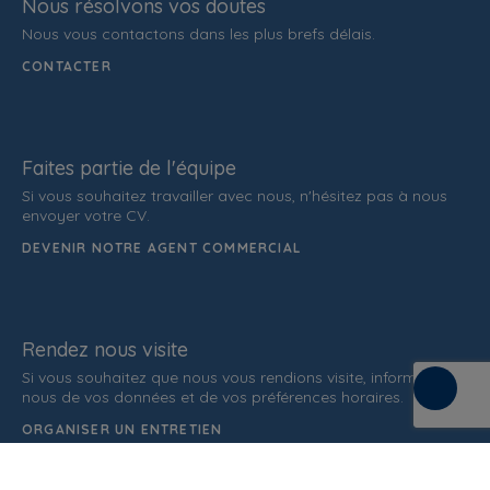
Nous résolvons vos doutes
Nous vous contactons dans les plus brefs délais.
CONTACTER
Faites partie de l'équipe
Si vous souhaitez travailler avec nous, n'hésitez pas à nous
envoyer votre CV.
DEVENIR NOTRE AGENT COMMERCIAL
Rendez nous visite
Si vous souhaitez que nous vous rendions visite, informez-
nous de vos données et de vos préférences horaires.
ORGANISER UN ENTRETIEN