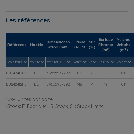
Les références
Surface
Volume
Dimensiones
Classe
ME*
Référence
Modèle
Filtrante
Unitaire
BxHxP (mm)
EN779
(%)
(m²)
(m3)
DU242412F8
DU
595x595x292
F8
71
12
0.11
DU242412F6
DU
595x595x292
M6
71
12
0.11
*UxP: Unités par boîte
*Stock: F: Fabriquer, S: Stock, SL: Stock Limité